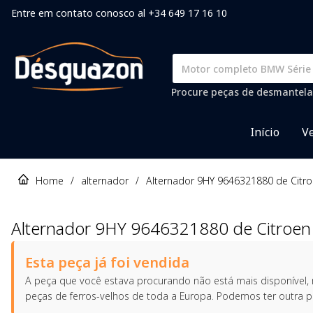
Entre em contato conosco al +34 649 17 16 10
Procure peças de desmantela
Início
Ve
Home
/
alternador
/
Alternador 9HY 9646321880 de Citro
Alternador 9HY 9646321880 de Citroen
Esta peça já foi vendida
A peça que você estava procurando não está mais disponível
peças de ferros-velhos de toda a Europa. Podemos ter outra 