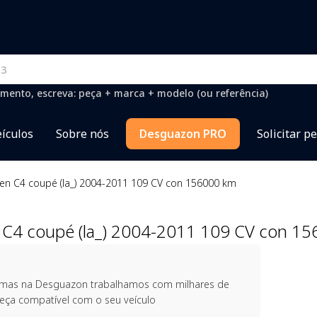
mento, escreva: peça + marca + modelo (ou referência)
ículos
Sobre nós
Desguazon PRO
Solicitar p
en C4 coupé (la_) 2004-2011 109 CV con 156000 km
 C4 coupé (la_) 2004-2011 109 CV con 1
, mas na Desguazon trabalhamos com milhares de
peça compatível com o seu veículo