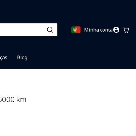
Minha conta
eças
Blog
56000 km