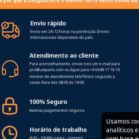
 por que a Desguazon é o melhor ferro-velho online da
Envio rápido
Envio em 24-72 horas na península. Envios
internacionais dependem do país
Atendimento ao cliente
Para aconselhamento, envie-nos um e-mail para
pro@uwparts.com
ou ligue para
+34 649 17 16 10
Horário de atendimento telefônico segunda a
sexta-feira das 08:00 às 19:00
100% Seguro
Apenas pagamentos seguros
Usamos cook
Horário de trabalho
analíticos 
com base em
8:00 - 19:00h Lunes - Viernes