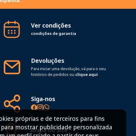
 Espanha.
Ver condições
condições de garantia
Devoluções
Para iniciar uma devolução, vá para o seu
histórico de pedidos ou
clique aqui
Siga-nos
ies próprias e de terceiros para fins
e para mostrar publicidade personalizada
Mapa do site
 um perfil criado a partir dos seus