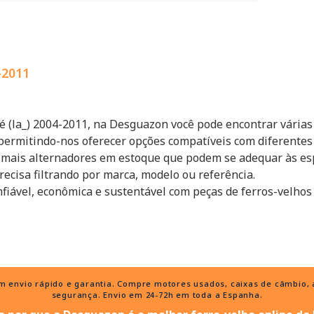
-2011
 (la_) 2004-2011, na Desguazon você pode encontrar várias 
permitindo-nos oferecer opções compatíveis com diferentes 
s mais alternadores em estoque que podem se adequar às esp
recisa filtrando por marca, modelo ou referência.
fiável, econômica e sustentável com peças de ferros-velhos
nvio rápido e garantia. Compre motores usados, caixas de câmbio, al
segurança. Envio em 24-72h em toda a Espanha.