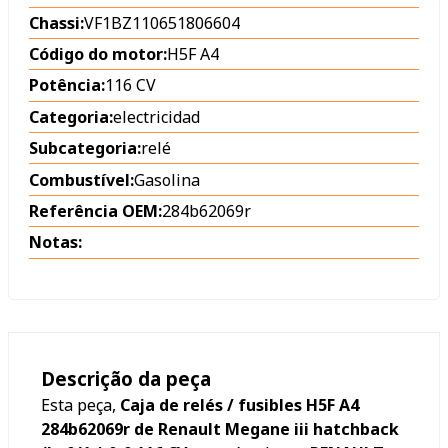
Chassi:
VF1BZ110651806604
Código do motor:
H5F A4
Potência:
116 CV
Categoria:
electricidad
Subcategoria:
relé
Combustível:
Gasolina
Referência OEM:
284b62069r
Notas:
Descrição da peça
Esta peça,
Caja de relés / fusibles H5F A4
284b62069r de Renault Megane iii hatchback