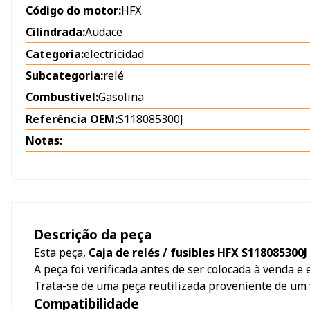
Código do motor:
HFX
Cilindrada:
Audace
Categoria:
electricidad
Subcategoria:
relé
Combustível:
Gasolina
Referência OEM:
S118085300J
Notas:
Descrição da peça
Esta peça,
Caja de relés / fusibles HFX S118085300
A peça foi verificada antes de ser colocada à venda e
Trata-se de uma peça reutilizada proveniente de um 
Compatibilidade