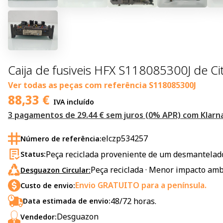
Caija de fusiveis HFX S118085300J de C
Ver todas as peças com referência
S118085300J
88,33
€
IVA incluído
3 pagamentos de 29.44 € sem juros (0% APR) com Klarna
elczp534257
Número de referência:
Peça reciclada proveniente de um desmantelado
Status:
Peça reciclada · Menor impacto amb
Desguazon Circular:
Envio GRATUITO para a península.
Custo de envio:
48/72 horas.
Data estimada de envio:
Desguazon
Vendedor: