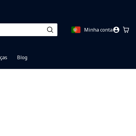
Minha conta
eças
Blog