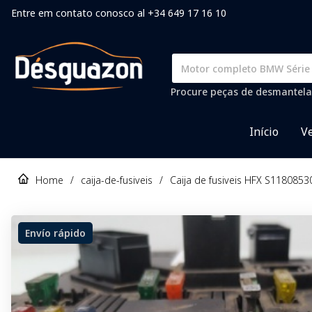
Entre em contato conosco al +34 649 17 16 10
Procure peças de desmantela
Início
Ve
Home
/
caija-de-fusiveis
/
Caija de fusiveis HFX S1180853
Envío rápido