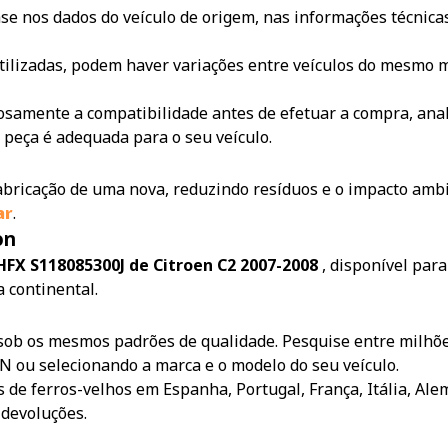
e nos dados do veículo de origem, nas informações técnicas
tilizadas, podem haver variações entre veículos do mesmo m
samente a compatibilidade antes de efetuar a compra, anali
 peça é adequada para o seu veículo.
 fabricação de uma nova, reduzindo resíduos e o impacto amb
ar
.
on
s HFX S118085300J de Citroen C2 2007-2008
, disponível par
 continental.
sob os mesmos padrões de qualidade. Pesquise entre milhõe
IN ou selecionando a marca e o modelo do seu veículo.
 de ferros-velhos em Espanha, Portugal, França, Itália, Ale
 devoluções.