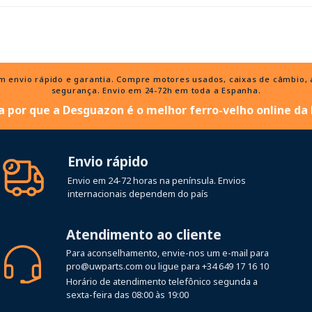
nvio rápido e garantia. Compre motores usados, caixas de câmbio, al
segurança. Envio em 24-72h em toda a Espanha.
 por que a Desguazon é o melhor ferro-velho online da
Envio rápido
Envio em 24-72 horas na península. Envios
internacionais dependem do país
Atendimento ao cliente
Para aconselhamento, envie-nos um e-mail para
pro@uwparts.com
ou ligue para
+34 649 17 16 10
Horário de atendimento telefônico segunda a
sexta-feira das 08:00 às 19:00