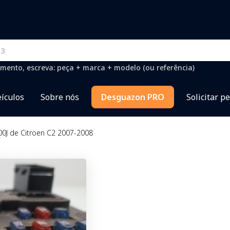
mento, escreva: peça + marca + modelo (ou referência)
ículos
Sobre nós
Desguazon PRO
Solicitar p
00J de Citroen C2 2007-2008