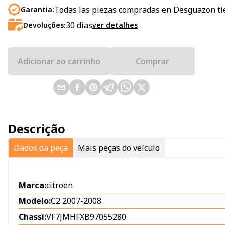
Todas las piezas compradas en Desguazon ti
Garantia:
30
dias
Devoluções:
ver detalhes
Adicionar ao carrinho
Comprar
Descrição
Dados da peça
Mais peças do veículo
Marca:
citroen
Modelo:
C2 2007-2008
Chassi:
VF7JMHFXB97055280