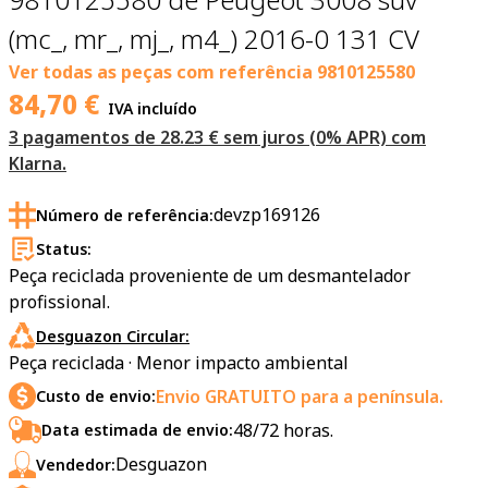
(mc_, mr_, mj_, m4_) 2016-0 131 CV
Ver todas as peças com referência
9810125580
84,70
€
IVA incluído
3 pagamentos de 28.23 € sem juros (0% APR) com
Klarna.
devzp169126
Número de referência:
Status:
Peça reciclada proveniente de um desmantelador
profissional.
Desguazon Circular:
Peça reciclada · Menor impacto ambiental
Envio GRATUITO para a península.
Custo de envio:
48/72 horas.
Data estimada de envio:
Desguazon
Vendedor: