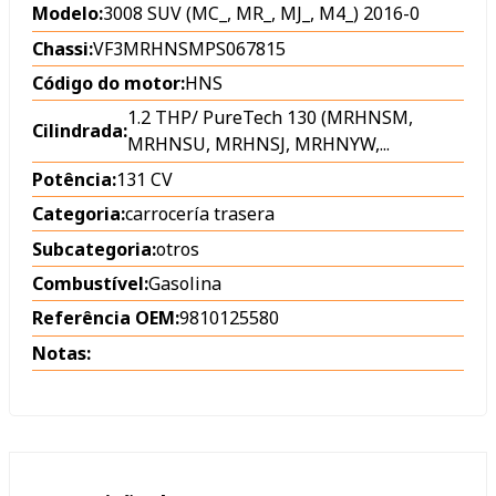
Modelo:
3008 SUV (MC_, MR_, MJ_, M4_) 2016-0
Chassi:
VF3MRHNSMPS067815
Código do motor:
HNS
1.2 THP/ PureTech 130 (MRHNSM,
Cilindrada:
MRHNSU, MRHNSJ, MRHNYW,...
Potência:
131 CV
Categoria:
carrocería trasera
Subcategoria:
otros
Combustível:
Gasolina
Referência OEM:
9810125580
Notas: