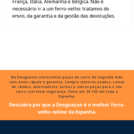
França, Itália, Alemanha e Bélgica. Não é
necessário ir a um ferro-velho: tratamos do
envio, da garantia e da gestão das devoluções.
Na Desguazon oferecemos peças de carro de segunda mão
com envio rápido e garantia. Compre motores usados, caixas
de câmbio, alternadores, turbos e outras peças para o seu
carro com total segurança. Envio em 24-72h em toda a
Espanha.
Descubra por que a Desguazon é o melhor ferro-
velho online da Espanha.