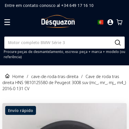
Entre em contato conosco al +34 649 17 16 10
Procure peças de desmantelamento, escreva: peça + marca + modelo (ou
referência)
Home
/
cave-de-roda-tras-direita
/
Cave de roda tras
direita HNS 9810125580 de Peugeot 3008 suv (mc_, mr_, mj_, m4_)
2016-0 131 CV
Envío rápido