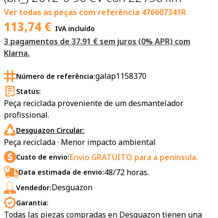
Ver todas as peças com referência
476607341R
113,74
€
IVA incluído
3 pagamentos de 37.91 € sem juros (0% APR) com
Klarna.
galap1158370
Número de referência:
Status:
Peça reciclada proveniente de um desmantelador
profissional.
Desguazon Circular:
Peça reciclada · Menor impacto ambiental
Envio GRATUITO para a península.
Custo de envio:
48/72 horas.
Data estimada de envio:
Desguazon
Vendedor:
Garantia:
Todas las piezas compradas en Desguazon tienen una