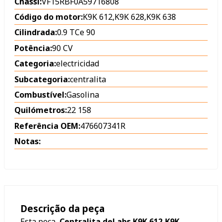
Chassi:
VF15RBF0A59716808
Código do motor:
K9K 612,K9K 628,K9K 638
Cilindrada:
0.9 TCe 90
Potência:
90 CV
Categoria:
electricidad
Subcategoria:
centralita
Combustível:
Gasolina
Quilómetros:
22 158
Referência OEM:
476607341R
Notas:
Descrição da peça
Esta peça,
Centralita del abs K9K 612,K9K