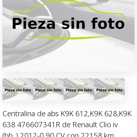
Centralina de abs K9K 612,K9K 628,K9K
638 476607341R de Renault Clio iv
(bh_) 2012-0 90 CV con 22158 km