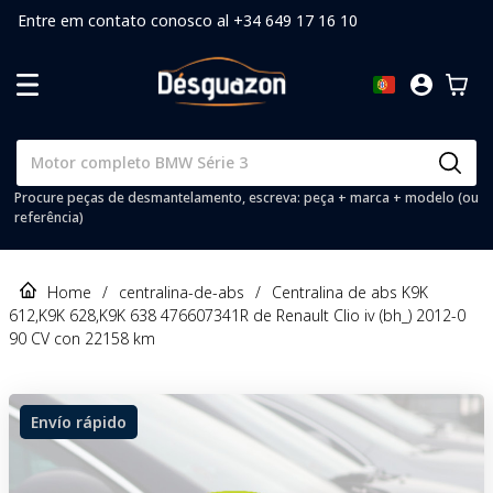
Entre em contato conosco al +34 649 17 16 10
Procure peças de desmantelamento, escreva: peça + marca + modelo (ou
referência)
Home
/
centralina-de-abs
/
Centralina de abs K9K
612,K9K 628,K9K 638 476607341R de Renault Clio iv (bh_) 2012-0
90 CV con 22158 km
Envío rápido