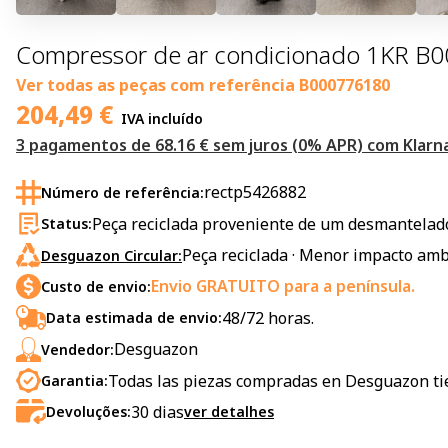
Compressor de ar condicionado 1KR B00
Ver todas as peças com referência
B000776180
204,49
€
IVA incluído
3 pagamentos de 68.16 € sem juros (0% APR) com Klarna
rectp5426882
Número de referência:
Peça reciclada proveniente de um desmantelado
Status:
Peça reciclada · Menor impacto amb
Desguazon Circular:
Envio GRATUITO para a península.
Custo de envio:
48/72 horas.
Data estimada de envio:
Desguazon
Vendedor:
Todas las piezas compradas en Desguazon ti
Garantia:
30
dias
Devoluções:
ver detalhes