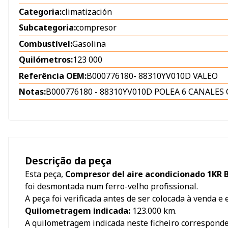
Categoria:
climatización
Subcategoria:
compresor
Combustível:
Gasolina
Quilómetros:
123 000
Referência OEM:
B000776180
-
88310YV010D VALEO
Notas:
B000776180 - 88310YV010D POLEA 6 CANALES 
Descrição da peça
Esta peça,
Compresor del aire acondicionado 1KR B0
foi desmontada num ferro-velho profissional.
A peça foi verificada antes de ser colocada à venda e
Quilometragem indicada:
123.000
km.
A quilometragem indicada neste ficheiro correspond