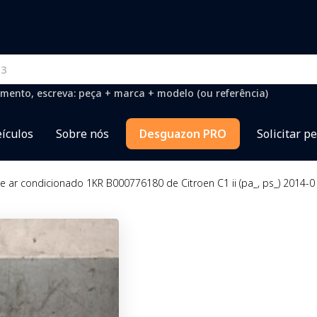
mento, escreva: peça + marca + modelo (ou referência)
ículos
Sobre nós
Desguazon PRO
Solicitar p
 ar condicionado 1KR B000776180 de Citroen C1 ii (pa_, ps_) 2014-