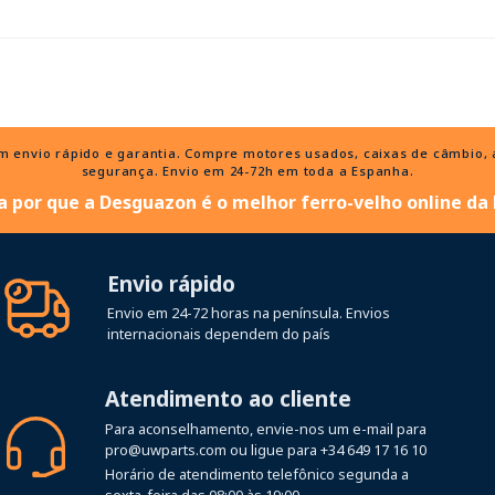
nvio rápido e garantia. Compre motores usados, caixas de câmbio, al
segurança. Envio em 24-72h em toda a Espanha.
 por que a Desguazon é o melhor ferro-velho online da
Envio rápido
Envio em 24-72 horas na península. Envios
internacionais dependem do país
Atendimento ao cliente
Para aconselhamento, envie-nos um e-mail para
pro@uwparts.com
ou ligue para
+34 649 17 16 10
Horário de atendimento telefônico segunda a
sexta-feira das 08:00 às 19:00