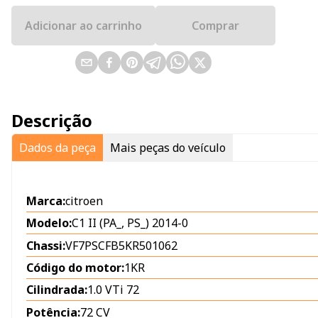
Adicionar ao carrinho
Comprar
Descrição
Dados da peça
Mais peças do veículo
Marca:
citroen
Modelo:
C1 II (PA_, PS_) 2014-0
Chassi:
VF7PSCFB5KR501062
Código do motor:
1KR
Cilindrada:
1.0 VTi 72
Potência:
72 CV