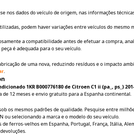
e nos dados do veículo de origem, nas informações técnicas
tilizadas, podem haver variações entre veículos do mesmo m
samente a compatibilidade antes de efetuar a compra, anali
 peça é adequada para o seu veículo.
 fabricação de uma nova, reduzindo resíduos e o impacto amb
ar
.
on
dicionado 1KR B000776180 de Citroen C1 ii (pa_, ps_) 20
a de 12 meses e envio gratuito para a Espanha continental.
sob os mesmos padrões de qualidade. Pesquise entre milhõe
IN ou selecionando a marca e o modelo do seu veículo.
 de ferros-velhos em Espanha, Portugal, França, Itália, Ale
 devoluções.