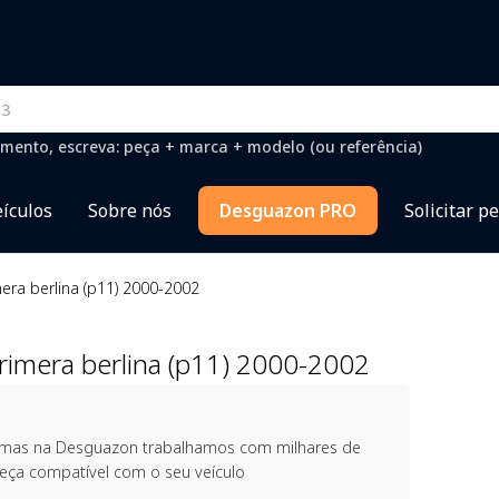
mento, escreva: peça + marca + modelo (ou referência)
ículos
Sobre nós
Desguazon PRO
Solicitar p
ra berlina (p11) 2000-2002
imera berlina (p11) 2000-2002
, mas na Desguazon trabalhamos com milhares de
peça compatível com o seu veículo