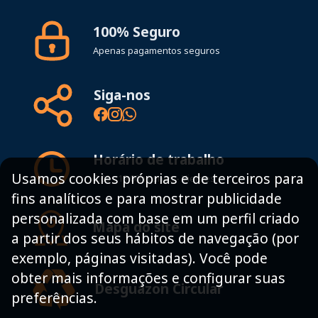
100% Seguro
Apenas pagamentos seguros
Siga-nos
Horário de trabalho
Usamos cookies próprias e de terceiros para
8:00 - 19:00h Lunes - Viernes
fins analíticos e para mostrar publicidade
personalizada com base em um perfil criado
Mapa do site
a partir dos seus hábitos de navegação (por
exemplo, páginas visitadas). Você pode
obter mais informações e configurar suas
Desguazon Circular
preferências.