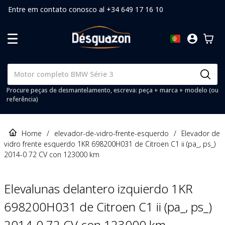
Entre em contato conosco al +34 649 17 16 10
Procure peças de desmantelamento, escreva: peça + marca + modelo (ou
referência)
Home
/
elevador-de-vidro-frente-esquerdo
/
Elevador de
vidro frente esquerdo 1KR 698200H031 de Citroen C1 ii (pa_, ps_)
2014-0 72 CV con 123000 km
Elevalunas delantero izquierdo 1KR
698200H031 de Citroen C1 ii (pa_, ps_)
2014-0 72 CV con 123000 km