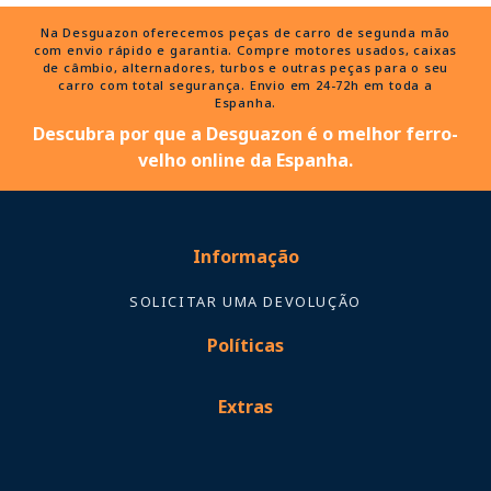
Na Desguazon oferecemos peças de carro de segunda mão
com envio rápido e garantia. Compre motores usados, caixas
de câmbio, alternadores, turbos e outras peças para o seu
carro com total segurança. Envio em 24-72h em toda a
Espanha.
Descubra por que a Desguazon é o melhor ferro-
velho online da Espanha.
Informação
SOLICITAR UMA DEVOLUÇÃO
Políticas
Extras