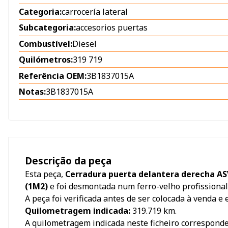
Categoria:
carrocería lateral
Subcategoria:
accesorios puertas
Combustível:
Diesel
Quilómetros:
319 719
Referência OEM:
3B1837015A
Notas:
3B1837015A
Descrição da peça
Esta peça,
Cerradura puerta delantera derecha ASV
(1M2)
e foi desmontada num ferro-velho profissional
A peça foi verificada antes de ser colocada à venda e
Quilometragem indicada:
319.719
km.
A quilometragem indicada neste ficheiro correspond