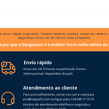
nvio rápido e garantia. Compre motores usados, caixas de câmbio, al
segurança. Envio em 24-72h em toda a Espanha.
 por que a Desguazon é o melhor ferro-velho online da
Envio rápido
Envio em 24-72 horas na península. Envios
internacionais dependem do país
Atendimento ao cliente
Para aconselhamento, envie-nos um e-mail para
pro@uwparts.com
ou ligue para
+34 649 17 16 10
Horário de atendimento telefônico segunda a
sexta-feira das 08:00 às 19:00