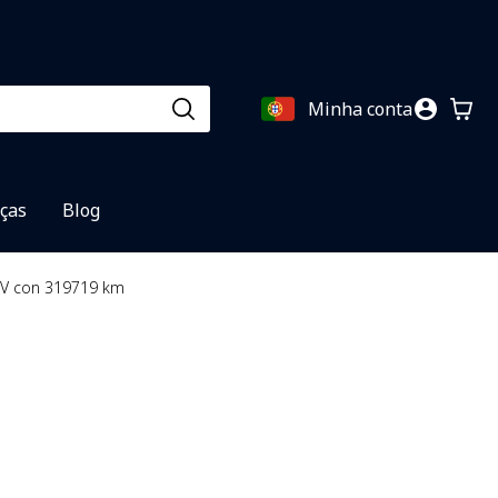
Minha conta
eças
Blog
 CV con 319719 km