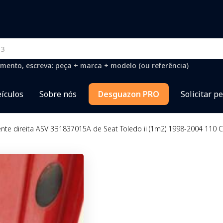
mento, escreva: peça + marca + modelo (ou referência)
ículos
Sobre nós
Desguazon PRO
Solicitar p
ente direita ASV 3B1837015A de Seat Toledo ii (1m2) 1998-2004 110