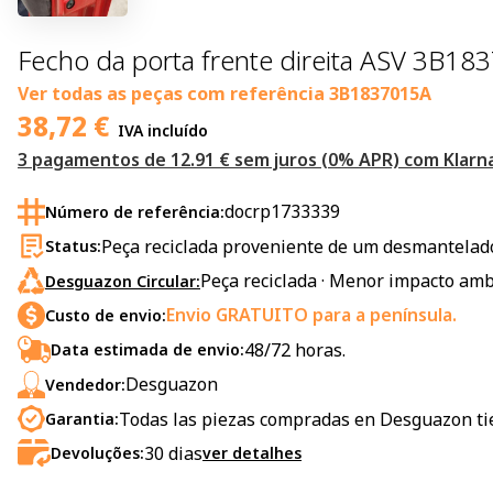
Fecho da porta frente direita ASV 3B1
Ver todas as peças com referência
3B1837015A
38,72
€
IVA incluído
3 pagamentos de 12.91 € sem juros (0% APR) com Klarna
docrp1733339
Número de referência:
Peça reciclada proveniente de um desmantelado
Status:
Peça reciclada · Menor impacto amb
Desguazon Circular:
Envio GRATUITO para a península.
Custo de envio:
48/72 horas.
Data estimada de envio:
Desguazon
Vendedor:
Todas las piezas compradas en Desguazon ti
Garantia:
30
dias
Devoluções:
ver detalhes