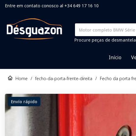
Entre em contato conosco al +34 649 17 16 10
Procure peças de desmantela
Início
Ve
Home
/
fecho-da-porta-frente-direita
/
Fecho da porta fr
Envío rápido