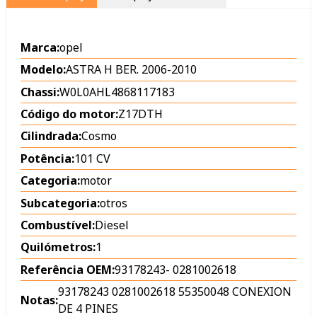
Marca:
opel
Modelo:
ASTRA H BER. 2006-2010
Chassi:
W0L0AHL4868117183
Código do motor:
Z17DTH
Cilindrada:
Cosmo
Potência:
101 CV
Categoria:
motor
Subcategoria:
otros
Combustível:
Diesel
Quilómetros:
1
Referência OEM:
93178243
-
0281002618
93178243 0281002618 55350048 CONEXION
Notas:
DE 4 PINES