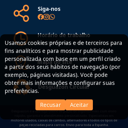
Siga-nos
Horário de trabalho
Usamos cookies próprias e de terceiros para
8:00 - 19:00h Lunes - Viernes
fins analíticos e para mostrar publicidade
personalizada com base em um perfil criado
Mapa do site
a partir dos seus hábitos de navegação (por
exemplo, páginas visitadas). Você pode
obter mais informações e configurar suas
Desguazon Circular
preferências.
Recusar
Aceitar
Desguazon é a sua loja online de peças de segunda mão com envio
rápido, garantia e atendimento personalizado. Especialistas em
motores usados, caixas de câmbio, alternadores e todos os tipos de
peças recicladas para carros. Envio para toda a Espanha.