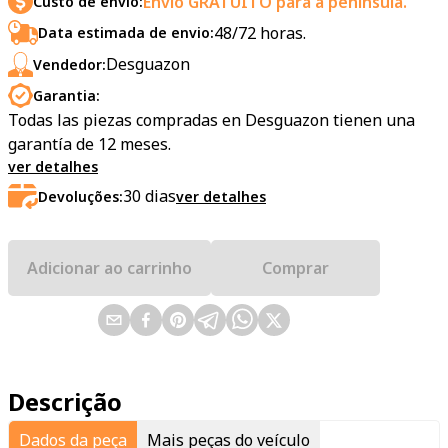
Envio GRATUITO para a península.
Custo de envio:
48/72 horas.
Data estimada de envio:
Desguazon
Vendedor:
Garantia:
Todas las piezas compradas en Desguazon tienen una
garantía de 12 meses.
ver detalhes
30
dias
Devoluções:
ver detalhes
Adicionar ao carrinho
Comprar
Descrição
Dados da peça
Mais peças do veículo