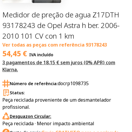
Medidor de preção de agua Z17DTH
93178243 de Opel Astra h ber. 2006-
2010 101 CV con 1 km
Ver todas as peças com referência
93178243
54,45
€
IVA incluído
3 pagamentos de 18.15 € sem juros (0% APR) com
Klarna.
docrp1098735
Número de referência:
Status:
Peça reciclada proveniente de um desmantelador
profissional.
Desguazon Circular:
Peça reciclada · Menor impacto ambiental