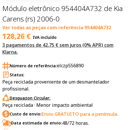
Módulo eletrônico 954404A732 de Kia
Carens (rs) 2006-0
Ver todas as peças com referência
954404A732
128,26
€
IVA incluído
3 pagamentos de 42.75 € sem juros (0% APR) com
Klarna.
elczp556890
Número de referência:
Status:
Peça reciclada proveniente de um desmantelador
profissional.
Desguazon Circular:
Peça reciclada · Menor impacto ambiental
Envio GRATUITO para a península.
Custo de envio:
48/72 horas.
Data estimada de envio: