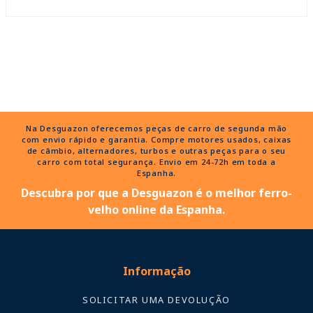
Na Desguazon oferecemos peças de carro de segunda mão
com envio rápido e garantia. Compre motores usados, caixas
de câmbio, alternadores, turbos e outras peças para o seu
carro com total segurança. Envio em 24-72h em toda a
Espanha.
Descubra por que a Desguazon é o melhor ferro-
velho online da Espanha.
Informação
SOLICITAR UMA DEVOLUÇÃO