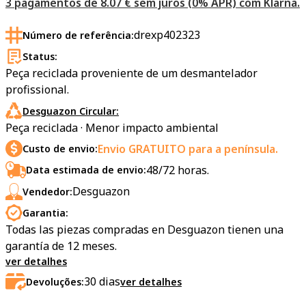
3 pagamentos de 8.07 € sem juros (0% APR) com Klarna.
drexp402323
Número de referência:
Status:
Peça reciclada proveniente de um desmantelador
profissional.
Desguazon Circular:
Peça reciclada · Menor impacto ambiental
Envio GRATUITO para a península.
Custo de envio:
48/72 horas.
Data estimada de envio:
Desguazon
Vendedor:
Garantia:
Todas las piezas compradas en Desguazon tienen una
garantía de 12 meses.
ver detalhes
30
dias
Devoluções:
ver detalhes