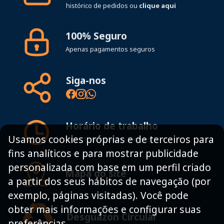
histórico de pedidos ou
clique aqui
100% Seguro
Apenas pagamentos seguros
Siga-nos
Horário de trabalho
Usamos cookies próprias e de terceiros para
8:00 - 19:00h Lunes - Viernes
fins analíticos e para mostrar publicidade
personalizada com base em um perfil criado
Mapa do site
a partir dos seus hábitos de navegação (por
exemplo, páginas visitadas). Você pode
obter mais informações e configurar suas
Desguazon Circular
preferências.