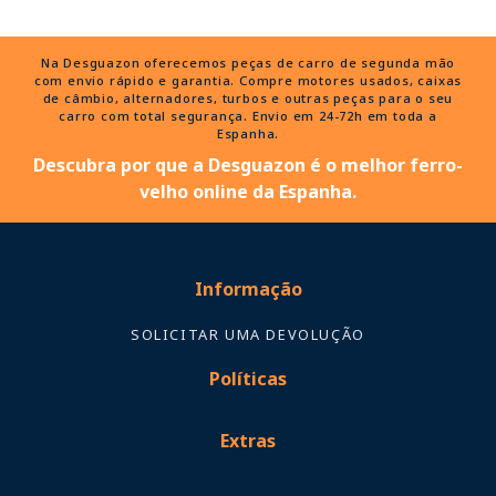
Na Desguazon oferecemos peças de carro de segunda mão
com envio rápido e garantia. Compre motores usados, caixas
de câmbio, alternadores, turbos e outras peças para o seu
carro com total segurança. Envio em 24-72h em toda a
Espanha.
Descubra por que a Desguazon é o melhor ferro-
velho online da Espanha.
Informação
SOLICITAR UMA DEVOLUÇÃO
Políticas
Extras