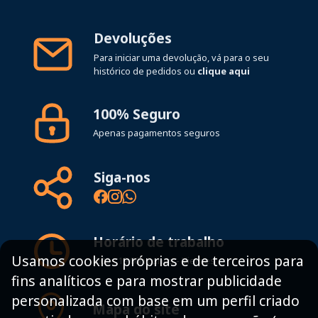
Devoluções
Para iniciar uma devolução, vá para o seu
histórico de pedidos ou
clique aqui
100% Seguro
Apenas pagamentos seguros
Siga-nos
Horário de trabalho
Usamos cookies próprias e de terceiros para
8:00 - 19:00h Lunes - Viernes
fins analíticos e para mostrar publicidade
personalizada com base em um perfil criado
Mapa do site