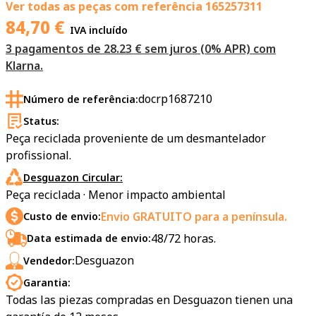
Ver todas as peças com referência
165257311
84,70
€
IVA incluído
3 pagamentos de 28.23 € sem juros (0% APR) com
Klarna.
docrp1687210
Número de referência:
Status:
Peça reciclada proveniente de um desmantelador
profissional.
Desguazon Circular:
Peça reciclada · Menor impacto ambiental
Envio GRATUITO para a península.
Custo de envio:
48/72 horas.
Data estimada de envio:
Desguazon
Vendedor:
Garantia:
Todas las piezas compradas en Desguazon tienen una