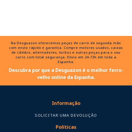
Na Desguazon oferecemos peças de carro de segunda mão
com envio rápido e garantia. Compre motores usados, caixas
de câmbio, alternadores, turbos e outras peças para o seu
carro com total segurança. Envio em 24-72h em toda a
Espanha.
Descubra por que a Desguazon é o melhor ferro-
velho online da Espanha.
Informação
SOLICITAR UMA DEVOLUÇÃO
Políticas