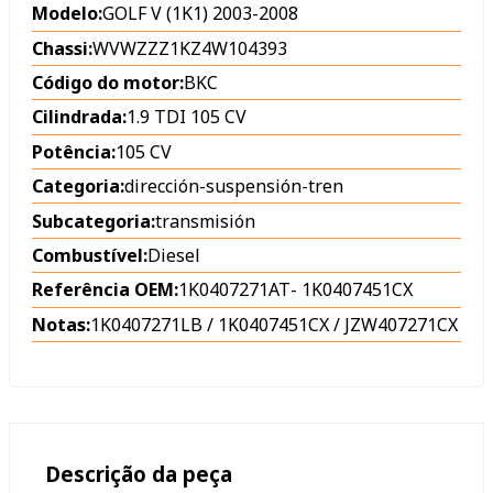
Modelo:
GOLF V (1K1) 2003-2008
Chassi:
WVWZZZ1KZ4W104393
Código do motor:
BKC
Cilindrada:
1.9 TDI 105 CV
Potência:
105 CV
Categoria:
dirección-suspensión-tren
Subcategoria:
transmisión
Combustível:
Diesel
Referência OEM:
1K0407271AT
-
1K0407451CX
Notas:
1K0407271LB / 1K0407451CX / JZW407271CX
Descrição da peça