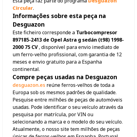
Esta peça faz parte do programa
Desguazon
Circular
.
Informações sobre esta peça na
Desguazon
Este ficheiro corresponde a
Turbocompresor
897185-2413 de Opel Astra g sedán (t98) 1998-
2000 75 CV
, disponível para envio imediato de
um ferro-velho profissional, com garantia de 12
meses e envio gratuito para a Espanha
continental.
Compre peças usadas na Desguazon
desguazon.es
reúne ferros-velhos de toda a
Europa sob os mesmos padrões de qualidade.
Pesquise entre milhões de peças de automóveis
usadas. Pode identificar o seu veículo através da
pesquisa por matrícula, por VIN ou
selecionando a marca e o modelo do seu veículo.
Atualmente, o nosso site tem milhões de peças
únicas de ferros-velhos em Espanha, Portugal,