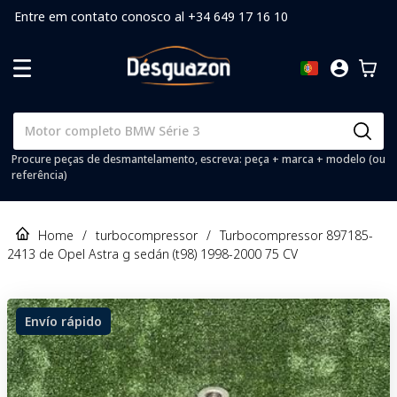
Entre em contato conosco al +34 649 17 16 10
Procure peças de desmantelamento, escreva: peça + marca + modelo (ou
referência)
Home
/
turbocompressor
/
Turbocompressor 897185-
2413 de Opel Astra g sedán (t98) 1998-2000 75 CV
Envío rápido