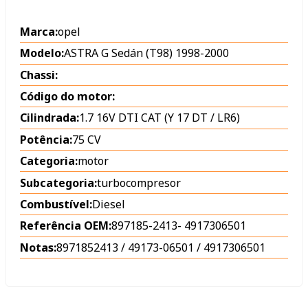
Marca:
opel
Modelo:
ASTRA G Sedán (T98) 1998-2000
Chassi:
Código do motor:
Cilindrada:
1.7 16V DTI CAT (Y 17 DT / LR6)
Potência:
75 CV
Categoria:
motor
Subcategoria:
turbocompresor
Combustível:
Diesel
Referência OEM:
897185-2413
-
4917306501
Notas:
8971852413 / 49173-06501 / 4917306501