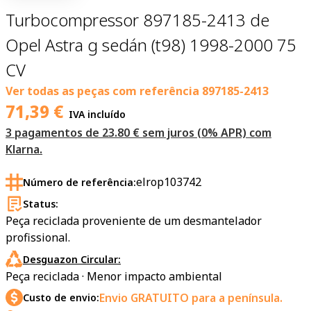
Turbocompressor 897185-2413 de
Opel Astra g sedán (t98) 1998-2000 75
CV
Ver todas as peças com referência
897185-2413
71,39
€
IVA incluído
3 pagamentos de 23.80 € sem juros (0% APR) com
Klarna.
elrop103742
Número de referência:
Status:
Peça reciclada proveniente de um desmantelador
profissional.
Desguazon Circular:
Peça reciclada · Menor impacto ambiental
Envio GRATUITO para a península.
Custo de envio: