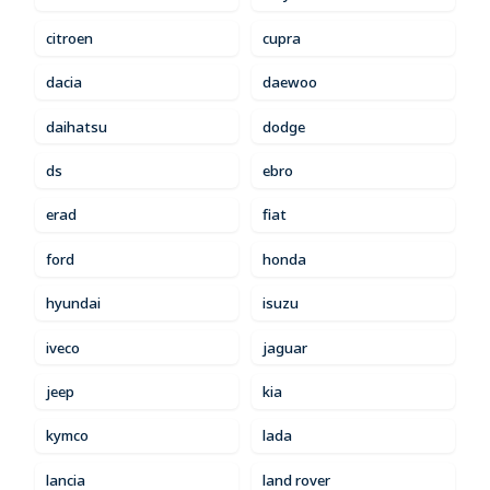
citroen
cupra
dacia
daewoo
daihatsu
dodge
ds
ebro
erad
fiat
ford
honda
hyundai
isuzu
iveco
jaguar
jeep
kia
kymco
lada
lancia
land rover