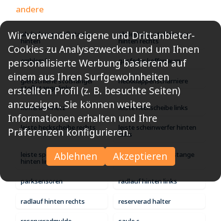
andere
Wir verwenden eigene und Drittanbieter-
abdeckung stoßstange
abdeckung stoßstange
hinten
hinten rechts
Cookies zu Analysezwecken und um Ihnen
personalisierte Werbung basierend auf
emblem h
gasfeder kofferraum
einem aus Ihren Surfgewohnheiten
gleitschiene stoßfanger
heckklappenscharniere
stoßstange links
erstellten Profil (z. B. besuchte Seiten)
anzuzeigen. Sie können weitere
kofferaumnetz
leiste heckscheibe links
Informationen erhalten und Ihre
leiste heckscheibe rechts
leiste scheinwerfer hinten
Präferenzen konfigurieren.
links
Ablehnen
Akzeptieren
leiste spoiler stoßstange
leiste spoiler stoßstange
hinten links
hinten rechts
parksensoren
radlauf hinten links
radlauf hinten rechts
reserverad halter
reserveradmulde
saule c