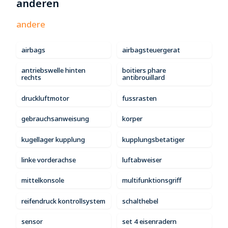
anderen
andere
airbags
airbagsteuergerat
antriebswelle hinten
boitiers phare
rechts
antibrouillard
druckluftmotor
fussrasten
gebrauchsanweisung
korper
kugellager kupplung
kupplungsbetatiger
linke vorderachse
luftabweiser
mittelkonsole
multifunktionsgriff
reifendruck kontrollsystem
schalthebel
sensor
set 4 eisenradern