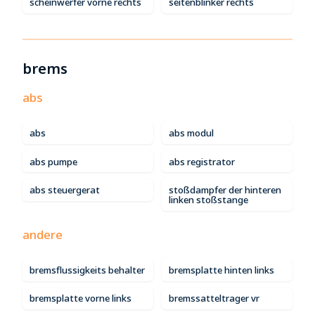
scheinwerfer vorne rechts
seitenblinker rechts
brems
abs
abs
abs modul
abs pumpe
abs registrator
abs steuergerat
stoßdampfer der hinteren
linken stoßstange
andere
bremsflussigkeits behalter
bremsplatte hinten links
bremsplatte vorne links
bremssatteltrager vr