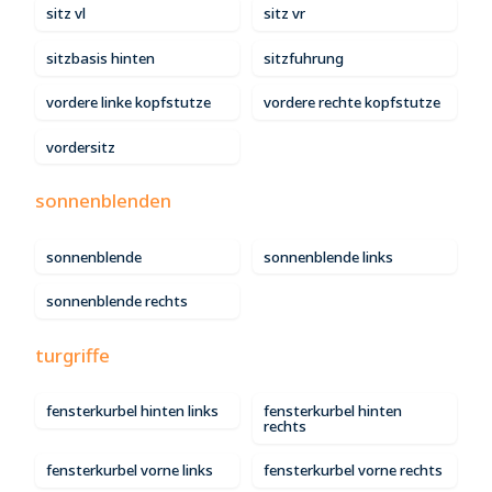
sitz vl
sitz vr
sitzbasis hinten
sitzfuhrung
vordere linke kopfstutze
vordere rechte kopfstutze
vordersitz
sonnenblenden
sonnenblende
sonnenblende links
sonnenblende rechts
turgriffe
fensterkurbel hinten links
fensterkurbel hinten
rechts
fensterkurbel vorne links
fensterkurbel vorne rechts