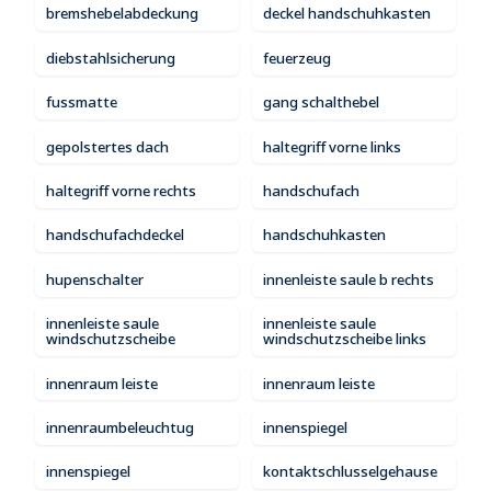
bremshebelabdeckung
deckel handschuhkasten
diebstahlsicherung
feuerzeug
fussmatte
gang schalthebel
gepolstertes dach
haltegriff vorne links
haltegriff vorne rechts
handschufach
handschufachdeckel
handschuhkasten
hupenschalter
innenleiste saule b rechts
innenleiste saule
innenleiste saule
windschutzscheibe
windschutzscheibe links
innenraum leiste
innenraum leiste
innenraumbeleuchtug
innenspiegel
innenspiegel
kontaktschlusselgehause