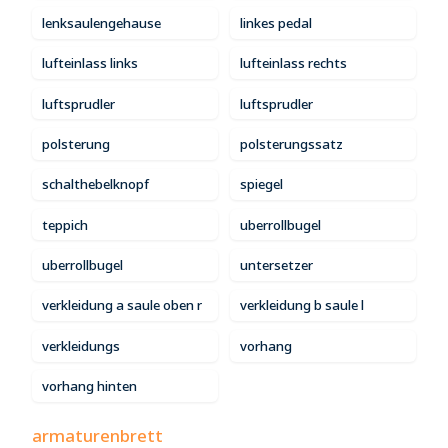
lenksaulengehause
linkes pedal
lufteinlass links
lufteinlass rechts
luftsprudler
luftsprudler
polsterung
polsterungssatz
schalthebelknopf
spiegel
teppich
uberrollbugel
uberrollbugel
untersetzer
verkleidung a saule oben r
verkleidung b saule l
verkleidungs
vorhang
vorhang hinten
armaturenbrett