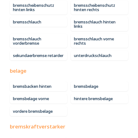
bremsscheibenschutz
bremsscheibenschutz
hinten links
hinten rechts
bremsschlauch
bremsschlauch hinten
links
bremsschlauch
bremsschlauch vorne
vorderbremse
rechts
sekundaerbremse retarder
unterdruckschlauch
belage
bremsbacken hinten
bremsbelage
bremsbelage vorne
hintere bremsbelage
vordere bremsbelage
bremskraftverstarker