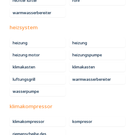
rechter lufter
rohr
warmwasserbereiter
heizsystem
heizung
heizung
heizung motor
heizungspumpe
klimakasten
klimakasten
luftungsgrill
warmwasserbereiter
wasserpumpe
klimakompressor
klimakompressor
kompresor
riemenscheibe des