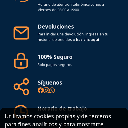
Horario de atención telefónica Lunes a
Viernes de 08:00 a 19:00
Devoluciones
Para iniciar una devolución, ingresa en tu
historial de pedidos o
haz clic aquí
100% Seguro
Solo pagos seguros
Síguenos
Horario de trabajo
Utilizamos cookies propias y de terceros
8:00 - 19:00h Lunes - Viernes
para fines analíticos y para mostrarte