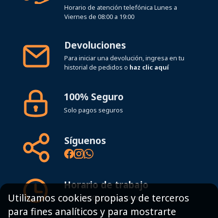
Horario de atención telefónica Lunes a
Viernes de 08:00 a 19:00
Devoluciones
Para iniciar una devolución, ingresa en tu
historial de pedidos o
haz clic aquí
100% Seguro
Solo pagos seguros
Síguenos
Horario de trabajo
Utilizamos cookies propias y de terceros
8:00 - 19:00h Lunes - Viernes
para fines analíticos y para mostrarte