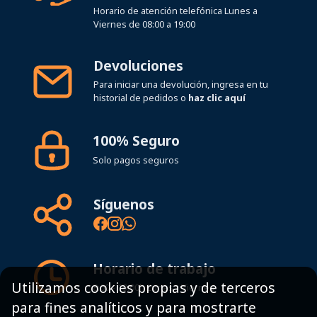
Horario de atención telefónica Lunes a
Viernes de 08:00 a 19:00
Devoluciones
Para iniciar una devolución, ingresa en tu
historial de pedidos o
haz clic aquí
100% Seguro
Solo pagos seguros
Síguenos
Horario de trabajo
Utilizamos cookies propias y de terceros
8:00 - 19:00h Lunes - Viernes
para fines analíticos y para mostrarte