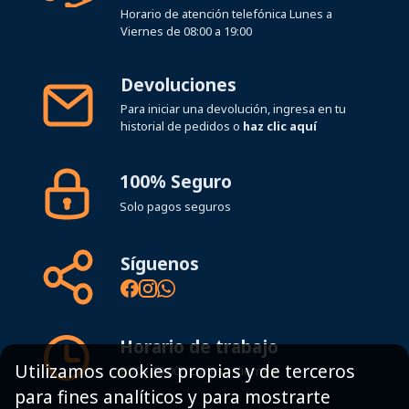
Horario de atención telefónica Lunes a
Viernes de 08:00 a 19:00
Devoluciones
Para iniciar una devolución, ingresa en tu
historial de pedidos o
haz clic aquí
100% Seguro
Solo pagos seguros
Síguenos
Horario de trabajo
Utilizamos cookies propias y de terceros
8:00 - 19:00h Lunes - Viernes
para fines analíticos y para mostrarte