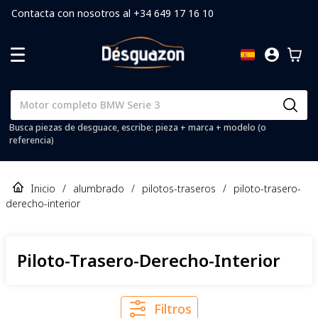
Contacta con nosotros al +34 649 17 16 10
Busca piezas de desguace, escribe: pieza + marca + modelo (o
referencia)
Inicio
/
alumbrado
/
pilotos-traseros
/
piloto-trasero-
derecho-interior
Piloto-Trasero-Derecho-Interior
Filtros