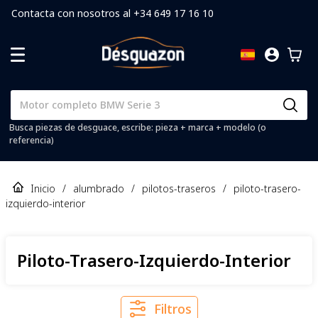
Contacta con nosotros al +34 649 17 16 10
Busca piezas de desguace, escribe: pieza + marca + modelo (o
referencia)
Inicio
/
alumbrado
/
pilotos-traseros
/
piloto-trasero-
izquierdo-interior
Piloto-Trasero-Izquierdo-Interior
Filtros