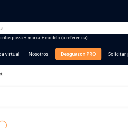
cribe: pieza + marca + modelo (o referencia)
a virtual
Nosotros
Desguazon PRO
Solicitar
ot