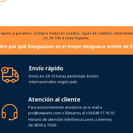
ido y garantía. Compra motores usados, cajas de cambio, alternadores
en 24-72h a toda España.
bre por qué Desguazon es el mejor desguace online de E
Envío rápido
Envío en 24-72 horas península. Envíos
internacionales según país
Atención al cliente
Para asesoramiento envíanos un e-mail a
pro@uwparts.com
o llámanos al
+34 649 17 16 10
Horario de atención telefónica Lunes a Viernes
de 08:00 a 19:00