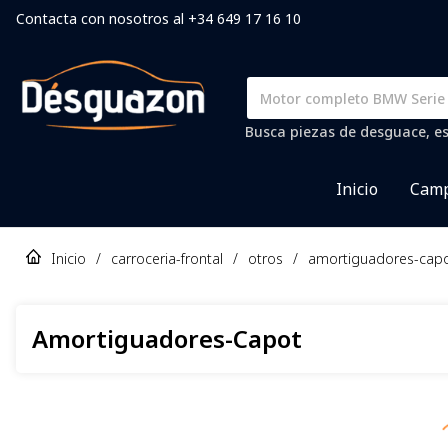
Contacta con nosotros al +34 649 17 16 10
Busca piezas de desguace, es
Inicio
Camp
Inicio
/
carroceria-frontal
/
otros
/
amortiguadores-cap
Amortiguadores-Capot