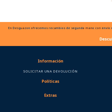
En Desguazon ofrecemos recambios de segunda mano con envío ráp
Descu
Información
SOLICITAR UNA DEVOLUCIÓN
Políticas
Extras