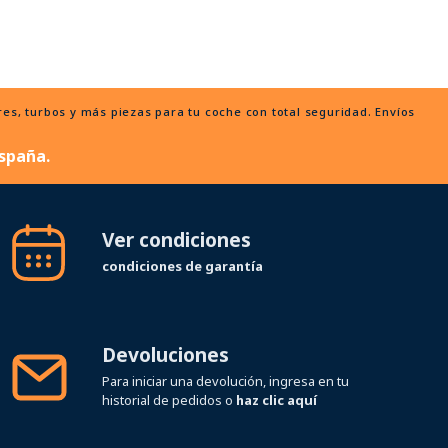
, turbos y más piezas para tu coche con total seguridad. Envíos
spaña.
Ver condiciones
condiciones de garantía
Devoluciones
Para iniciar una devolución, ingresa en tu
historial de pedidos o
haz clic aquí
Síguenos