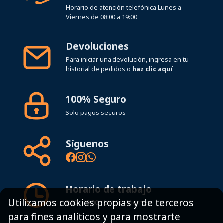
Horario de atención telefónica Lunes a
Viernes de 08:00 a 19:00
Devoluciones
Para iniciar una devolución, ingresa en tu
historial de pedidos o
haz clic aquí
100% Seguro
Solo pagos seguros
Síguenos
Horario de trabajo
Utilizamos cookies propias y de terceros
8:00 - 19:00h Lunes - Viernes
para fines analíticos y para mostrarte