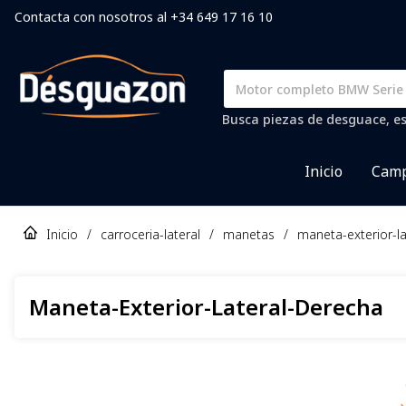
Contacta con nosotros al +34 649 17 16 10
Busca piezas de desguace, es
Inicio
Camp
Inicio
/
carroceria-lateral
/
manetas
/
maneta-exterior-l
Maneta-Exterior-Lateral-Derecha