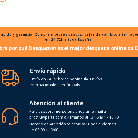
ido y garantía. Compra motores usados, cajas de cambio, alternadores
en 24-72h a toda España.
bre por qué Desguazon es el mejor desguace online de E
Envío rápido
Envío en 24-72 horas península. Envíos
internacionales según país
Atención al cliente
Para asesoramiento envíanos un e-mail a
pro@uwparts.com
o llámanos al
+34 649 17 16 10
Horario de atención telefónica Lunes a Viernes
de 08:00 a 19:00