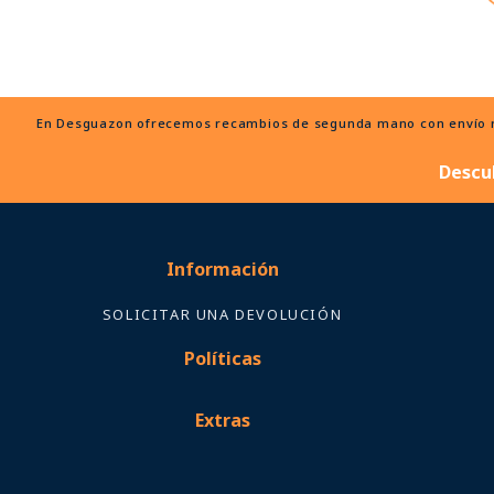
En Desguazon ofrecemos recambios de segunda mano con envío ráp
Descu
Información
SOLICITAR UNA DEVOLUCIÓN
Políticas
Extras