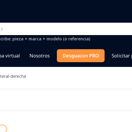
cribe: pieza + marca + modelo (o referencia)
a virtual
Nosotros
Desguazon PRO
Solicitar
ateral-derecha