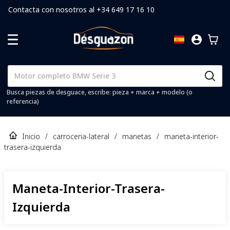
Contacta con nosotros al +34 649 17 16 10
Busca piezas de desguace, escribe: pieza + marca + modelo (o
referencia)
Inicio
/
carroceria-lateral
/
manetas
/
maneta-interior-
trasera-izquierda
Maneta-Interior-Trasera-
Izquierda