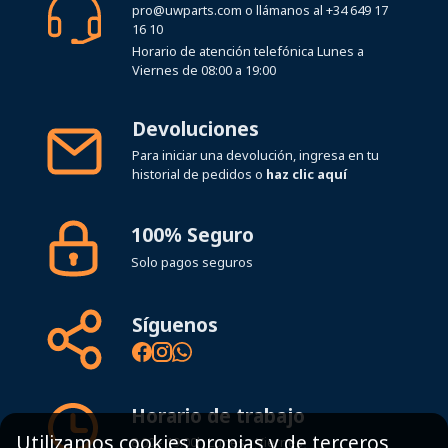
pro@uwparts.com
o llámanos al
+34 649 17
16 10
Horario de atención telefónica Lunes a
Viernes de 08:00 a 19:00
Devoluciones
Para iniciar una devolución, ingresa en tu
historial de pedidos o
haz clic aquí
100% Seguro
Solo pagos seguros
Síguenos
Horario de trabajo
Utilizamos cookies propias y de terceros
8:00 - 19:00h Lunes - Viernes