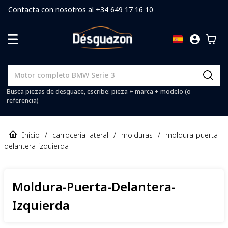
Contacta con nosotros al +34 649 17 16 10
Busca piezas de desguace, escribe: pieza + marca + modelo (o
referencia)
Inicio
/
carroceria-lateral
/
molduras
/
moldura-puerta-
delantera-izquierda
Moldura-Puerta-Delantera-
Izquierda