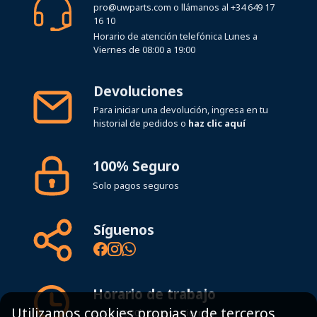
pro@uwparts.com
o llámanos al
+34 649 17
16 10
Horario de atención telefónica Lunes a
Viernes de 08:00 a 19:00
Devoluciones
Para iniciar una devolución, ingresa en tu
historial de pedidos o
haz clic aquí
100% Seguro
Solo pagos seguros
Síguenos
Horario de trabajo
Utilizamos cookies propias y de terceros
8:00 - 19:00h Lunes - Viernes