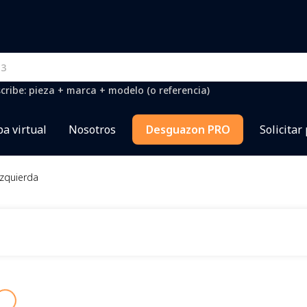
cribe: pieza + marca + modelo (o referencia)
a virtual
Nosotros
Desguazon PRO
Solicitar
izquierda