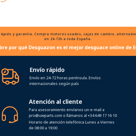
ido y garantía. Compra motores usados, cajas de cambio, alternadores
en 24-72h a toda España.
bre por qué Desguazon es el mejor desguace online de E
Envío rápido
Envío en 24-72 horas península. Envíos
internacionales según país
Atención al cliente
Para asesoramiento envíanos un e-mail a
pro@uwparts.com
o llámanos al
+34 649 17 16 10
Horario de atención telefónica Lunes a Viernes
de 08:00 a 19:00