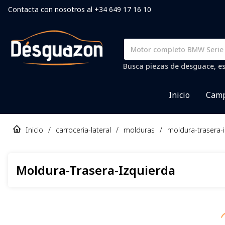
Contacta con nosotros al +34 649 17 16 10
Busca piezas de desguace, es
Inicio
Camp
Inicio
/
carroceria-lateral
/
molduras
/
moldura-trasera-
Moldura-Trasera-Izquierda