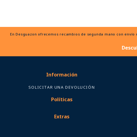
En Desguazon ofrecemos recambios de segunda mano con envío ráp
Descu
Información
SOLICITAR UNA DEVOLUCIÓN
Políticas
Extras