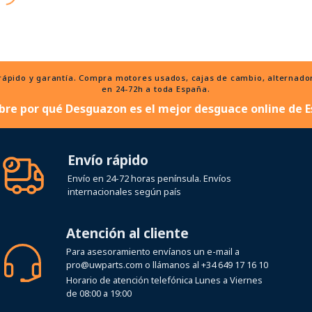
ido y garantía. Compra motores usados, cajas de cambio, alternadores
en 24-72h a toda España.
bre por qué Desguazon es el mejor desguace online de E
Envío rápido
Envío en 24-72 horas península. Envíos
internacionales según país
Atención al cliente
Para asesoramiento envíanos un e-mail a
pro@uwparts.com
o llámanos al
+34 649 17 16 10
Horario de atención telefónica Lunes a Viernes
de 08:00 a 19:00