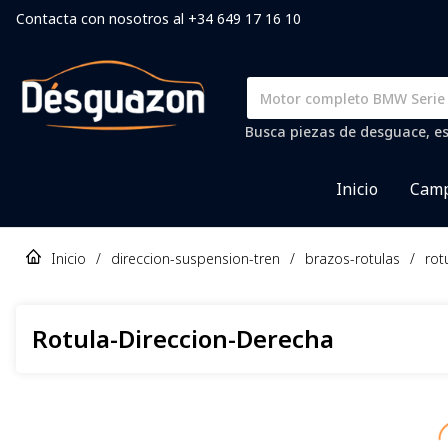
Contacta con nosotros al +34 649 17 16 10
Busca piezas de desguace, es
Inicio
Camp
Inicio
/
direccion-suspension-tren
/
brazos-rotulas
/
rot
Rotula-Direccion-Derecha