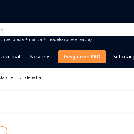
cribe: pieza + marca + modelo (o referencia)
a virtual
Nosotros
Desguazon PRO
Solicitar
ula-direccion-derecha