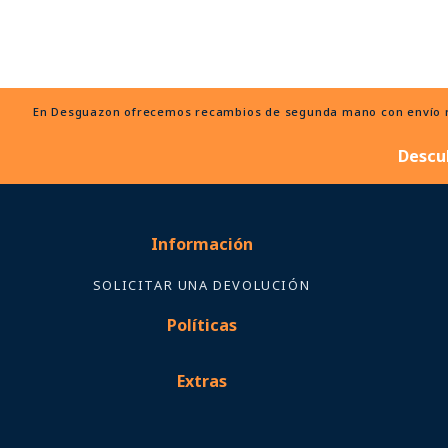
En Desguazon ofrecemos recambios de segunda mano con envío ráp
Descu
Información
SOLICITAR UNA DEVOLUCIÓN
Políticas
Extras