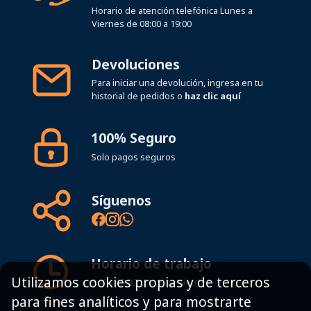
Horario de atención telefónica Lunes a
Viernes de 08:00 a 19:00
Devoluciones
Para iniciar una devolución, ingresa en tu
historial de pedidos o
haz clic aquí
100% Seguro
Solo pagos seguros
Síguenos
Horario de trabajo
Utilizamos cookies propias y de terceros
8:00 - 19:00h Lunes - Viernes
para fines analíticos y para mostrarte