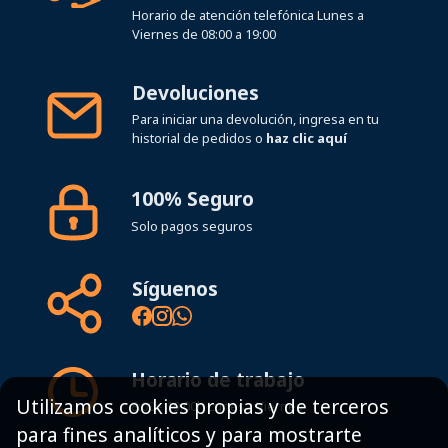
Horario de atención telefónica Lunes a
Viernes de 08:00 a 19:00
Devoluciones
Para iniciar una devolución, ingresa en tu
historial de pedidos o
haz clic aquí
100% Seguro
Solo pagos seguros
Síguenos
Horario de trabajo
Utilizamos cookies propias y de terceros
8:00 - 19:00h Lunes - Viernes
para fines analíticos y para mostrarte