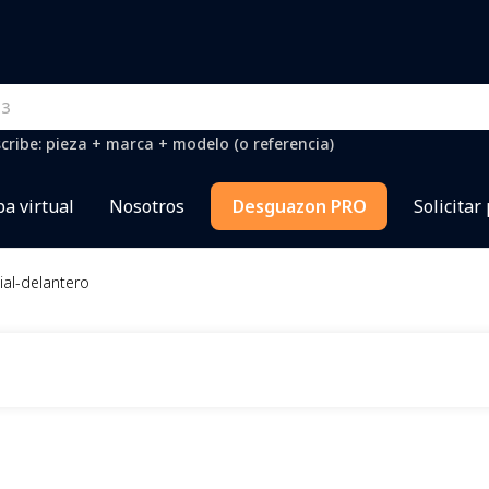
cribe: pieza + marca + modelo (o referencia)
a virtual
Nosotros
Desguazon PRO
Solicitar
ial-delantero