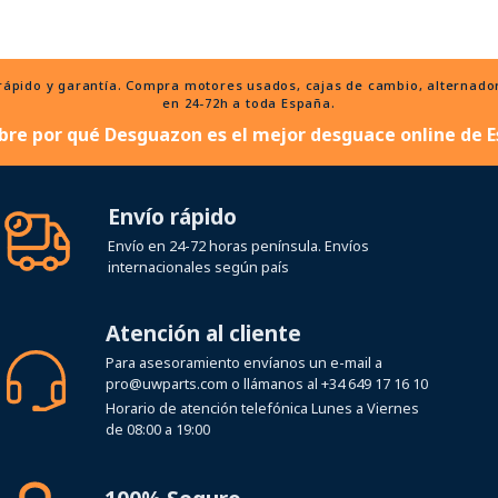
ido y garantía. Compra motores usados, cajas de cambio, alternadores
en 24-72h a toda España.
bre por qué Desguazon es el mejor desguace online de E
Envío rápido
Envío en 24-72 horas península. Envíos
internacionales según país
Atención al cliente
Para asesoramiento envíanos un e-mail a
pro@uwparts.com
o llámanos al
+34 649 17 16 10
Horario de atención telefónica Lunes a Viernes
de 08:00 a 19:00