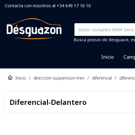
Contacta con nosotros al +34 649 17 16 10
Busca piezas de desguace, es
Inicio
Camp
Inicio
/
direccion-suspension-tren
/
diferencial
/
diferenc
Diferencial-Delantero