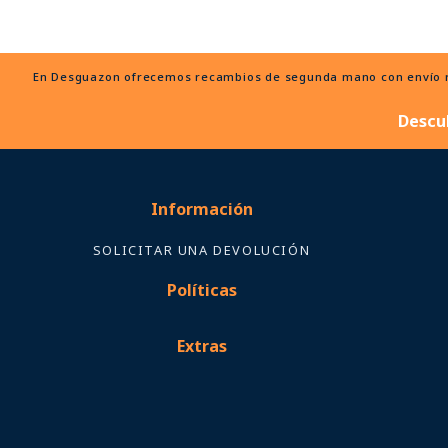
En Desguazon ofrecemos recambios de segunda mano con envío ráp
Descu
Información
SOLICITAR UNA DEVOLUCIÓN
Políticas
Extras