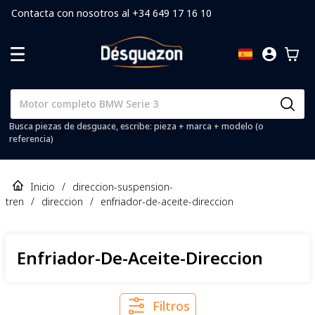
Contacta con nosotros al +34 649 17 16 10
Busca piezas de desguace, escribe: pieza + marca + modelo (o
referencia)
Inicio
/
direccion-suspension-
tren
/
direccion
/
enfriador-de-aceite-direccion
Enfriador-De-Aceite-Direccion
Filtros