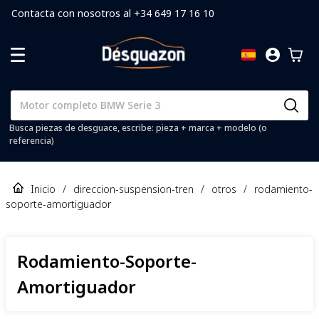
Contacta con nosotros al +34 649 17 16 10
Busca piezas de desguace, escribe: pieza + marca + modelo (o
referencia)
Inicio
/
direccion-suspension-tren
/
otros
/
rodamiento-
soporte-amortiguador
Rodamiento-Soporte-
Amortiguador