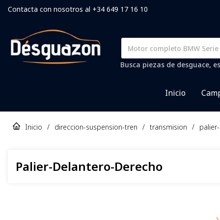
Contacta con nosotros al +34 649 17 16 10
Busca piezas de desguace, es
Inicio
Camp
Inicio
/
direccion-suspension-tren
/
transmision
/
palier
Palier-Delantero-Derecho