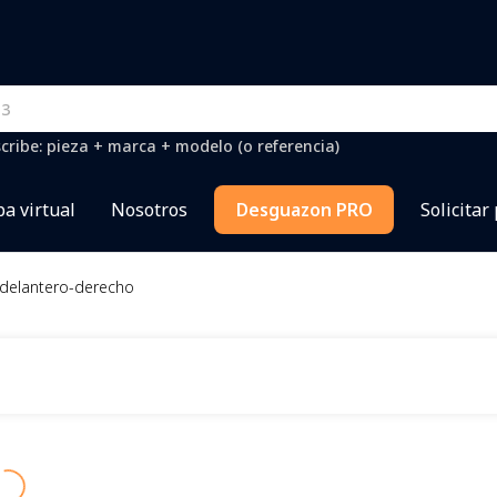
cribe: pieza + marca + modelo (o referencia)
a virtual
Nosotros
Desguazon PRO
Solicitar
-delantero-derecho