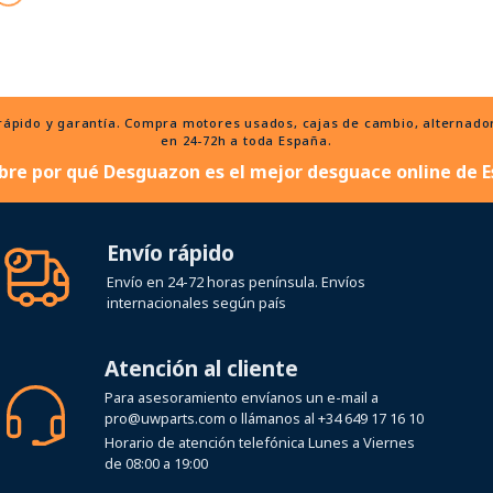
ido y garantía. Compra motores usados, cajas de cambio, alternadores
en 24-72h a toda España.
bre por qué Desguazon es el mejor desguace online de E
Envío rápido
Envío en 24-72 horas península. Envíos
internacionales según país
Atención al cliente
Para asesoramiento envíanos un e-mail a
pro@uwparts.com
o llámanos al
+34 649 17 16 10
Horario de atención telefónica Lunes a Viernes
de 08:00 a 19:00