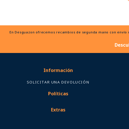
En Desguazon ofrecemos recambios de segunda mano con envío ráp
Descu
Información
SOLICITAR UNA DEVOLUCIÓN
Políticas
Extras