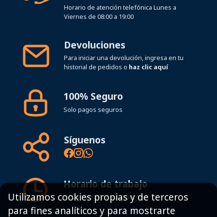
Horario de atención telefónica Lunes a
Viernes de 08:00 a 19:00
Devoluciones
Para iniciar una devolución, ingresa en tu
historial de pedidos o
haz clic aquí
100% Seguro
Solo pagos seguros
Síguenos
Horario de trabajo
Utilizamos cookies propias y de terceros
8:00 - 19:00h Lunes - Viernes
para fines analíticos y para mostrarte