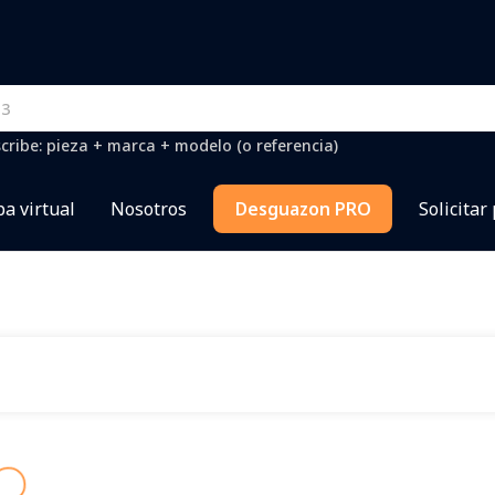
cribe: pieza + marca + modelo (o referencia)
a virtual
Nosotros
Desguazon PRO
Solicitar