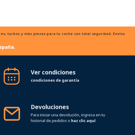
, turbos y más piezas para tu coche con total seguridad. Envíos
spaña.
Ver condiciones
condiciones de garantía
Devoluciones
Para iniciar una devolución, ingresa en tu
historial de pedidos o
haz clic aquí
Síguenos