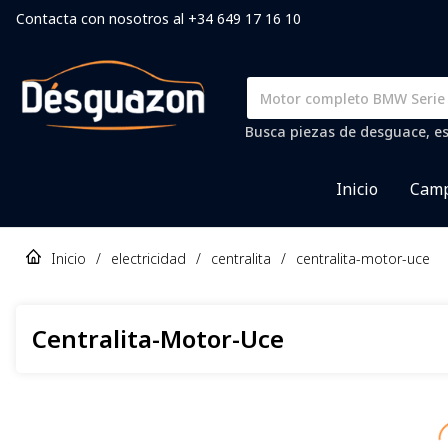
Contacta con nosotros al +34 649 17 16 10
Busca piezas de desguace, es
Inicio
Camp
Inicio
/
electricidad
/
centralita
/
centralita-motor-uce
Centralita-Motor-Uce