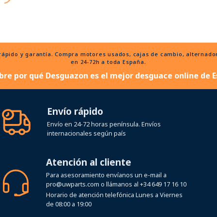
ido y garantía. Compra motores usados, cajas de cambio, alternadores
en 24-72h a toda España.
bre por qué Desguazon es el mejor desguace online de E
Envío rápido
Envío en 24-72 horas península. Envíos
internacionales según país
Atención al cliente
Para asesoramiento envíanos un e-mail a
pro@uwparts.com
o llámanos al
+34 649 17 16 10
Horario de atención telefónica Lunes a Viernes
de 08:00 a 19:00