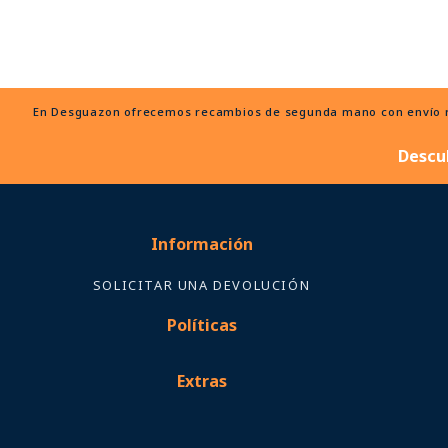
En Desguazon ofrecemos recambios de segunda mano con envío ráp
Descu
Información
SOLICITAR UNA DEVOLUCIÓN
Políticas
Extras