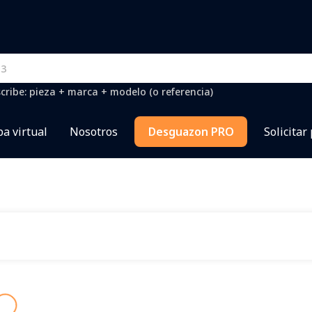
cribe: pieza + marca + modelo (o referencia)
a virtual
Nosotros
Desguazon PRO
Solicitar