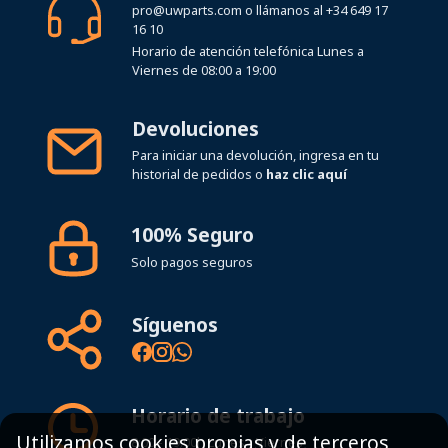
pro@uwparts.com
o llámanos al
+34 649 17
16 10
Horario de atención telefónica Lunes a
Viernes de 08:00 a 19:00
Devoluciones
Para iniciar una devolución, ingresa en tu
historial de pedidos o
haz clic aquí
100% Seguro
Solo pagos seguros
Síguenos
Horario de trabajo
Utilizamos cookies propias y de terceros
8:00 - 19:00h Lunes - Viernes