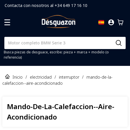
Contacta con nosotros al +34 649 17 16 10
Busca piezas de desguace, escribe: pieza + marca + modelo (o
referencia)
Inicio
/
electricidad
/
interruptor
/
mando-de-la-
calefaccion--aire-acondicionado
Mando-De-La-Calefaccion--aire-
Acondicionado