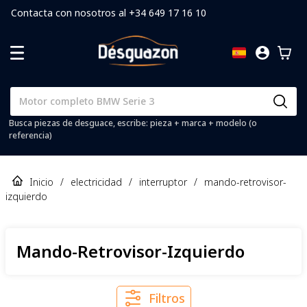
Contacta con nosotros al +34 649 17 16 10
Busca piezas de desguace, escribe: pieza + marca + modelo (o
referencia)
Inicio
/
electricidad
/
interruptor
/
mando-retrovisor-
izquierdo
Mando-Retrovisor-Izquierdo
Filtros