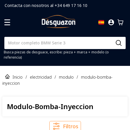
Contacta con nosotros al +34 649 17 16 10
Busca piezas de desguace, escribe: pieza + marca + modelo (o
referencia)
Inicio
/
electricidad
/
modulo
/
modulo-bomba-
inyeccion
Modulo-Bomba-Inyeccion
Filtros