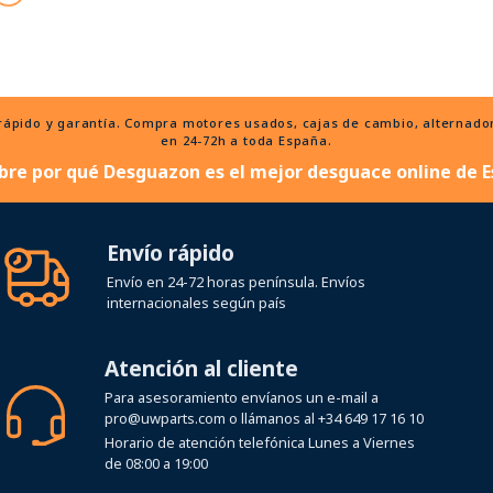
ido y garantía. Compra motores usados, cajas de cambio, alternadores
en 24-72h a toda España.
bre por qué Desguazon es el mejor desguace online de E
Envío rápido
Envío en 24-72 horas península. Envíos
internacionales según país
Atención al cliente
Para asesoramiento envíanos un e-mail a
pro@uwparts.com
o llámanos al
+34 649 17 16 10
Horario de atención telefónica Lunes a Viernes
de 08:00 a 19:00