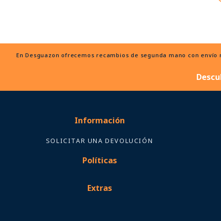
En Desguazon ofrecemos recambios de segunda mano con envío ráp
Descu
Información
SOLICITAR UNA DEVOLUCIÓN
Políticas
Extras