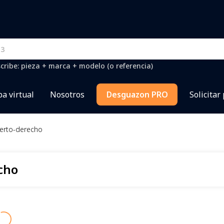
cribe: pieza + marca + modelo (o referencia)
a virtual
Nosotros
Desguazon PRO
Solicitar
erto-derecho
cho