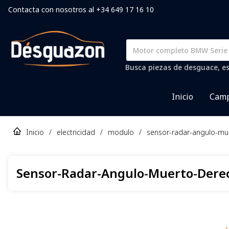
Contacta con nosotros al +34 649 17 16 10
Busca piezas de desguace, es
Inicio
Camp
Inicio
/
electricidad
/
modulo
/
sensor-radar-angulo-mu
Sensor-Radar-Angulo-Muerto-Dere