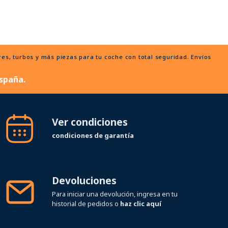
, turbos y más piezas para tu coche con total seguridad. Envíos
spaña.
Ver condiciones
condiciones de garantía
Devoluciones
Para iniciar una devolución, ingresa en tu
historial de pedidos o
haz clic aquí
Síguenos