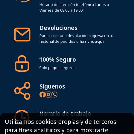
Horario de atención telefónica Lunes a
Viernes de 08:00 a 19:00
Devoluciones
Para iniciar una devolución, ingresa en tu
historial de pedidos o
haz clic aquí
100% Seguro
Solo pagos seguros
Síguenos
Horario de trabajo
Utilizamos cookies propias y de terceros
8:00 - 19:00h Lunes - Viernes
para fines analíticos y para mostrarte