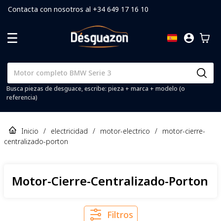
Contacta con nosotros al +34 649 17 16 10
Busca piezas de desguace, escribe: pieza + marca + modelo (o
referencia)
Inicio
/
electricidad
/
motor-electrico
/
motor-cierre-
centralizado-porton
Motor-Cierre-Centralizado-Porton
Filtros