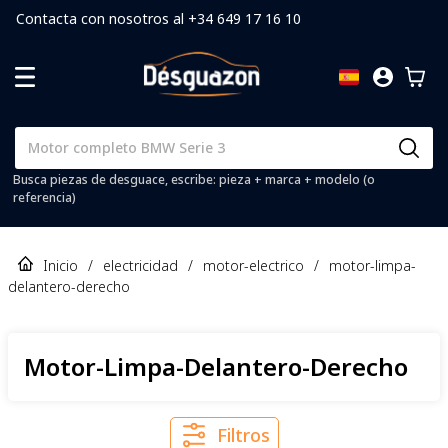
Contacta con nosotros al +34 649 17 16 10
Busca piezas de desguace, escribe: pieza + marca + modelo (o
referencia)
Inicio
/
electricidad
/
motor-electrico
/
motor-limpa-
delantero-derecho
Motor-Limpa-Delantero-Derecho
Filtros