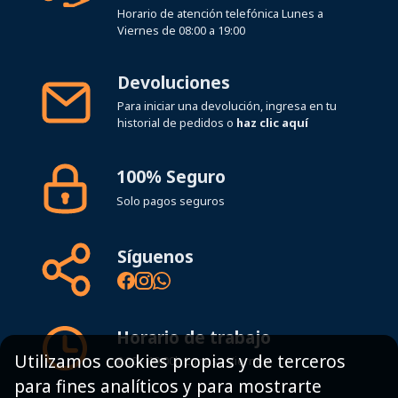
Horario de atención telefónica Lunes a
Viernes de 08:00 a 19:00
Devoluciones
Para iniciar una devolución, ingresa en tu
historial de pedidos o
haz clic aquí
100% Seguro
Solo pagos seguros
Síguenos
Horario de trabajo
Utilizamos cookies propias y de terceros
8:00 - 19:00h Lunes - Viernes
para fines analíticos y para mostrarte