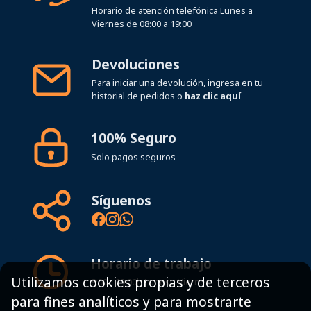
Horario de atención telefónica Lunes a
Viernes de 08:00 a 19:00
Devoluciones
Para iniciar una devolución, ingresa en tu
historial de pedidos o
haz clic aquí
100% Seguro
Solo pagos seguros
Síguenos
Horario de trabajo
Utilizamos cookies propias y de terceros
8:00 - 19:00h Lunes - Viernes
para fines analíticos y para mostrarte