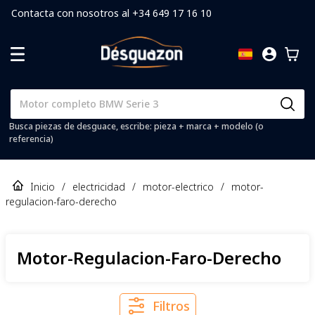
Contacta con nosotros al +34 649 17 16 10
Busca piezas de desguace, escribe: pieza + marca + modelo (o
referencia)
Inicio
/
electricidad
/
motor-electrico
/
motor-
regulacion-faro-derecho
Motor-Regulacion-Faro-Derecho
Filtros