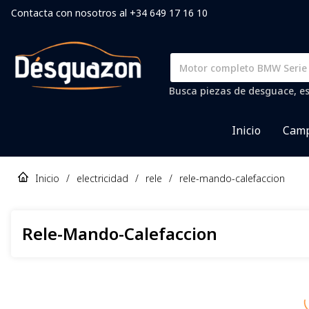
Contacta con nosotros al +34 649 17 16 10
Busca piezas de desguace, es
Inicio
Camp
Inicio
/
electricidad
/
rele
/
rele-mando-calefaccion
Rele-Mando-Calefaccion