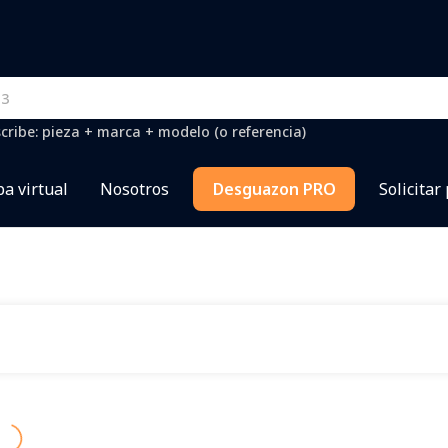
cribe: pieza + marca + modelo (o referencia)
a virtual
Nosotros
Desguazon PRO
Solicitar