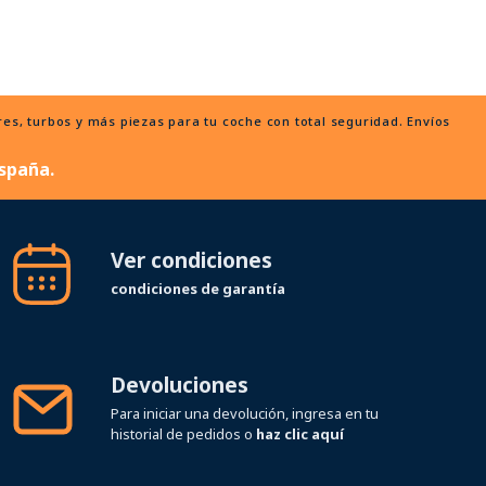
, turbos y más piezas para tu coche con total seguridad. Envíos
spaña.
Ver condiciones
condiciones de garantía
Devoluciones
Para iniciar una devolución, ingresa en tu
historial de pedidos o
haz clic aquí
Síguenos