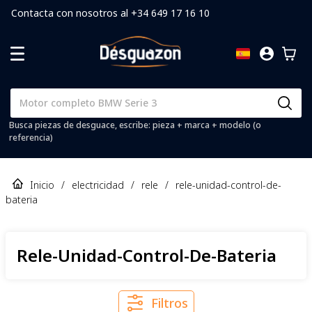
Contacta con nosotros al +34 649 17 16 10
Busca piezas de desguace, escribe: pieza + marca + modelo (o
referencia)
Inicio
/
electricidad
/
rele
/
rele-unidad-control-de-
bateria
Rele-Unidad-Control-De-Bateria
Filtros