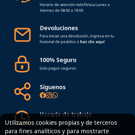
Horario de atención telefónica Lunes a
Viernes de 08:00 a 19:00
Devoluciones
Para iniciar una devolución, ingresa en tu
historial de pedidos o
haz clic aquí
100% Seguro
Solo pagos seguros
Síguenos
Horario de trabajo
Utilizamos cookies propias y de terceros
8:00 - 19:00h Lunes - Viernes
para fines analíticos y para mostrarte