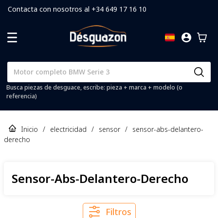
Contacta con nosotros al +34 649 17 16 10
Busca piezas de desguace, escribe: pieza + marca + modelo (o
referencia)
Inicio
/
electricidad
/
sensor
/
sensor-abs-delantero-
derecho
Sensor-Abs-Delantero-Derecho
Filtros