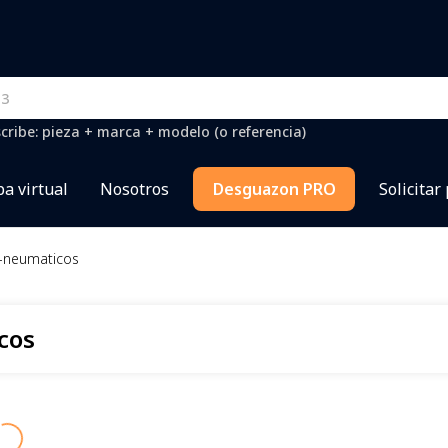
cribe: pieza + marca + modelo (o referencia)
a virtual
Nosotros
Desguazon PRO
Solicitar
s-neumaticos
cos