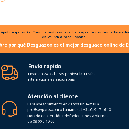
ido y garantía. Compra motores usados, cajas de cambio, alternadores
en 24-72h a toda España.
bre por qué Desguazon es el mejor desguace online de E
Envío rápido
Envío en 24-72 horas península. Envíos
internacionales según país
Atención al cliente
Para asesoramiento envíanos un e-mail a
pro@uwparts.com
o llámanos al
+34 649 17 16 10
Horario de atención telefónica Lunes a Viernes
de 08:00 a 19:00