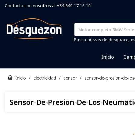
Contacta con nosotros al +34 649 17 16 10
Busca piezas de desguace, es
Inicio
Camp
Inicio
/
electricidad
/
sensor
/
sensor-de-presion-de-lo
Sensor-De-Presion-De-Los-Neumati