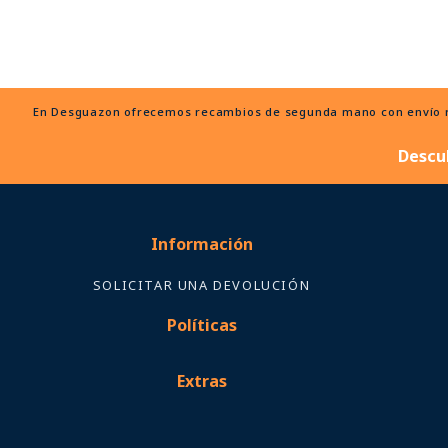
En Desguazon ofrecemos recambios de segunda mano con envío ráp
Descu
Información
SOLICITAR UNA DEVOLUCIÓN
Políticas
Extras