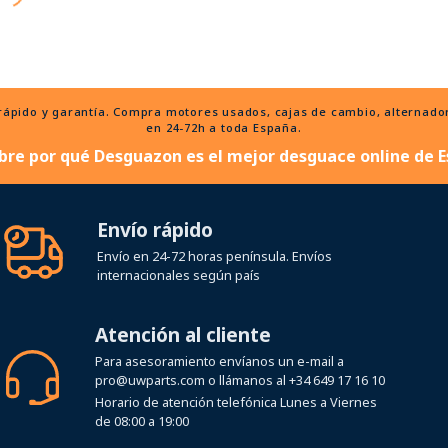
ido y garantía. Compra motores usados, cajas de cambio, alternadores
en 24-72h a toda España.
bre por qué Desguazon es el mejor desguace online de E
Envío rápido
Envío en 24-72 horas península. Envíos
internacionales según país
Atención al cliente
Para asesoramiento envíanos un e-mail a
pro@uwparts.com
o llámanos al
+34 649 17 16 10
Horario de atención telefónica Lunes a Viernes
de 08:00 a 19:00