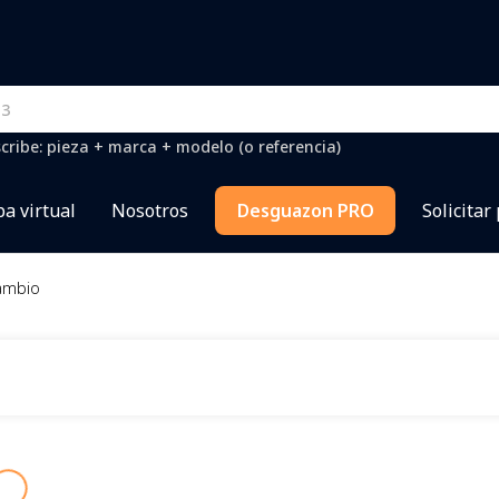
cribe: pieza + marca + modelo (o referencia)
a virtual
Nosotros
Desguazon PRO
Solicitar
ambio