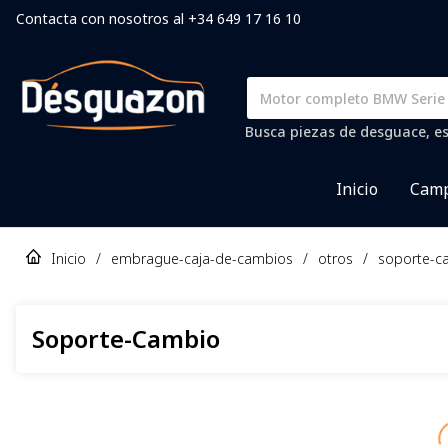
Contacta con nosotros al +34 649 17 16 10
Busca piezas de desguace, es
Inicio
Camp
Inicio
/
embrague-caja-de-cambios
/
otros
/
soporte-c
Soporte-Cambio